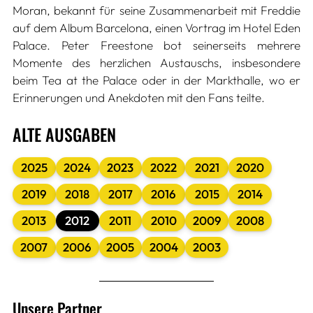
Moran, bekannt für seine Zusammenarbeit mit Freddie
auf dem Album Barcelona, einen Vortrag im Hotel Eden
Palace. Peter Freestone bot seinerseits mehrere
Momente des herzlichen Austauschs, insbesondere
beim Tea at the Palace oder in der Markthalle, wo er
Erinnerungen und Anekdoten mit den Fans teilte.
ALTE AUSGABEN
2025
2024
2023
2022
2021
2020
2019
2018
2017
2016
2015
2014
2013
2012
2011
2010
2009
2008
2007
2006
2005
2004
2003
Unsere Partner