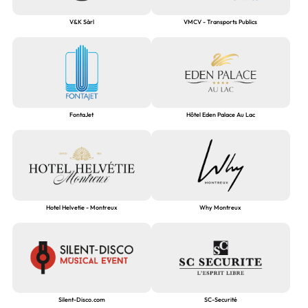
V&K Sàrl
VMCV - Transports Publics
FontaJet
Hôtel Eden Palace Au Lac
Hotel Helvetie - Montreux
Why Montreux
Silent-Disco.com
SC-Securité