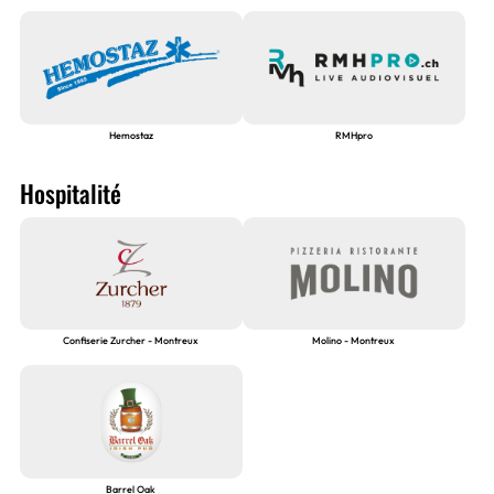
Hemostaz
RMHpro
Hospitalité
Confiserie Zurcher - Montreux
Molino - Montreux
Barrel Oak