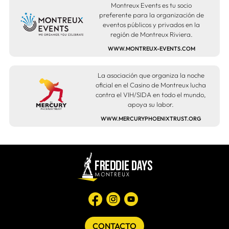
Montreux Events es tu socio
preferente para la organización de
eventos públicos y privados en la
región de Montreux Riviera.
WWW.MONTREUX-EVENTS.COM
La asociación que organiza la noche
oficial en el Casino de Montreux lucha
contra el VIH/SIDA en todo el mundo,
apoya su labor.
WWW.MERCURYPHOENIXTRUST.ORG
CONTACTO