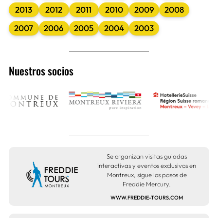
2013
2012
2011
2010
2009
2008
2007
2006
2005
2004
2003
Nuestros socios
Se organizan visitas guiadas
interactivas y eventos exclusivos en
Montreux, sigue los pasos de
Freddie Mercury.
WWW.FREDDIE-TOURS.COM