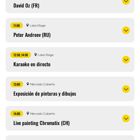
David Oz (FR)
11:00
Lake Stage
Peter Andreev (RU)
12:30, 14:30
Lake Stage
Karaoke en directo
13:00
Mercado Cubierto
Exposición de pinturas y dibujos
14:00
Mercado Cubierto
Live painting Chromatix (CH)