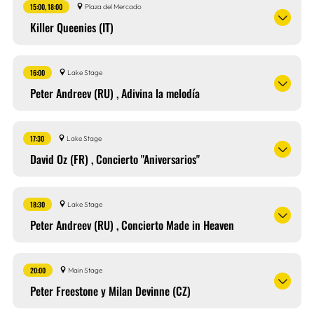
15:00, 18:00
Plaza del Mercado
Killer Queenies (IT)
16:00
Lake Stage
Peter Andreev (RU) , Adivina la melodía
17:30
Lake Stage
David Oz (FR) , Concierto "Aniversarios"
18:30
Lake Stage
Peter Andreev (RU) , Concierto Made in Heaven
20:00
Main Stage
Peter Freestone y Milan Devinne (CZ)