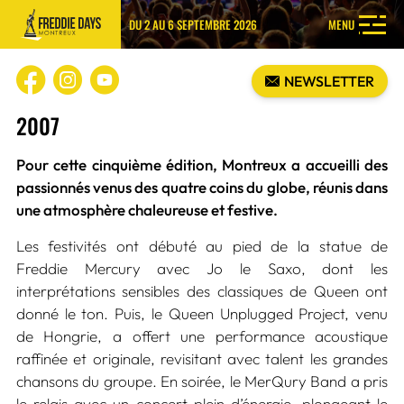
DU 2 AU 6 SEPTEMBRE 2026
MENU
NEWSLETTER
2007
Pour cette cinquième édition, Montreux a accueilli des
passionnés venus des quatre coins du globe, réunis dans
une atmosphère chaleureuse et festive.
Les festivités ont débuté au pied de la statue de
Freddie Mercury avec Jo le Saxo, dont les
interprétations sensibles des classiques de Queen ont
donné le ton. Puis, le Queen Unplugged Project, venu
de Hongrie, a offert une performance acoustique
raffinée et originale, revisitant avec talent les grandes
chansons du groupe. En soirée, le MerQury Band a pris
le relais avec un concert plein d’énergie, plongeant le