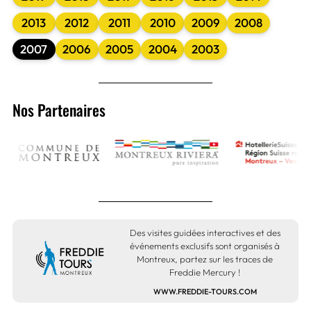
2013
2012
2011
2010
2009
2008
2007
2006
2005
2004
2003
Nos Partenaires
Des visites guidées interactives et des
événements exclusifs sont organisés à
Montreux, partez sur les traces de
Freddie Mercury !
WWW.FREDDIE-TOURS.COM