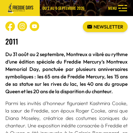
DU 2 AU 6 SEPTEMBRE 2026
MENU
NEWSLETTER
2011
Du 31 août au 2 septembre, Montreux a vibré au rythme
d’une édition spéciale du Freddie Mercury’s Montreux
Memorial Day, ponctuée par plusieurs anniversaires
symboliques : les 65 ans de Freddie Mercury, les 15 ans
de sa statue sur les rives du lac, les 40 ans du groupe
Queen et les 20 ans de la disparition du chanteur.
Parmi les invités d’honneur figuraient Kashmira Cooke,
la sœur de Freddie, son époux Roger Cooke, ainsi que
Diana Moseley, créatrice des costumes iconiques du
chanteur. Une exposition inédite consacrée à Freddie et
à Queen a été inaugurée à la Galerie Beauregard, en