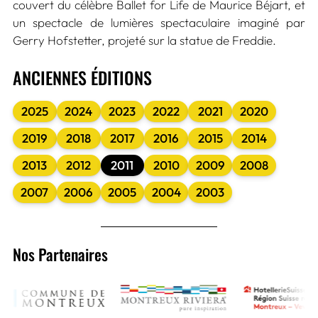
couvert du célèbre Ballet for Life de Maurice Béjart, et
un spectacle de lumières spectaculaire imaginé par
Gerry Hofstetter, projeté sur la statue de Freddie.
ANCIENNES ÉDITIONS
2025
2024
2023
2022
2021
2020
2019
2018
2017
2016
2015
2014
2013
2012
2011
2010
2009
2008
2007
2006
2005
2004
2003
Nos Partenaires