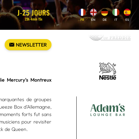
J-
25
JOURS
23
h
4
min
14
s
FR
EN
DE
IT
ES
NEWSLETTER
die Mercury’s Montreux
marquantes de groupes
Squeeze Box d’Allemagne,
 moments forts fut sans
usiciens pour revisiter
ock de Queen.