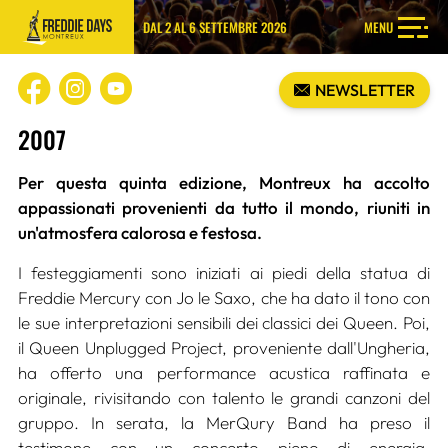
DAL 2 AL 6 SETTEMBRE 2026
MENU
NEWSLETTER
2007
Per questa quinta edizione, Montreux ha accolto
appassionati provenienti da tutto il mondo, riuniti in
un'atmosfera calorosa e festosa.
I festeggiamenti sono iniziati ai piedi della statua di
Freddie Mercury con Jo le Saxo, che ha dato il tono con
le sue interpretazioni sensibili dei classici dei Queen. Poi,
il Queen Unplugged Project, proveniente dall'Ungheria,
ha offerto una performance acustica raffinata e
originale, rivisitando con talento le grandi canzoni del
gruppo. In serata, la MerQury Band ha preso il
testimone con un concerto pieno di energia,