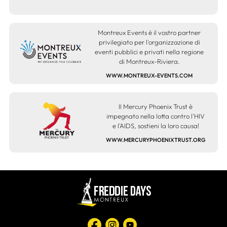
Montreux Events è il vostro partner
privilegiato per l'organizzazione di
eventi pubblici e privati nella regione
di Montreux-Riviera.
WWW.MONTREUX-EVENTS.COM
II Mercury Phoenix Trust è
impegnato nella lotta contro l'HIV
e l'AIDS, sostieni la loro causa!
WWW.MERCURYPHOENIXTRUST.ORG