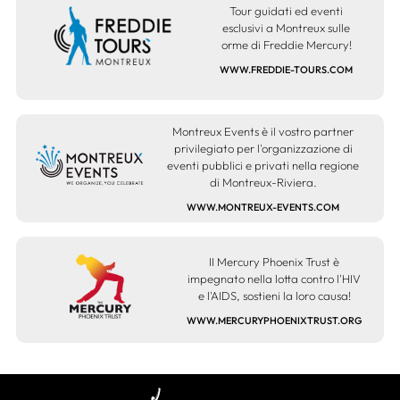
Tour guidati ed eventi
esclusivi a Montreux sulle
orme di Freddie Mercury!
WWW.FREDDIE-TOURS.COM
Montreux Events è il vostro partner
privilegiato per l'organizzazione di
eventi pubblici e privati nella regione
di Montreux-Riviera.
WWW.MONTREUX-EVENTS.COM
II Mercury Phoenix Trust è
impegnato nella lotta contro l'HIV
e l'AIDS, sostieni la loro causa!
WWW.MERCURYPHOENIXTRUST.ORG