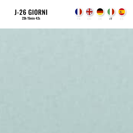
J-
26
GIORNI
23
h
15
min
40
s
FR
EN
DE
IT
ES