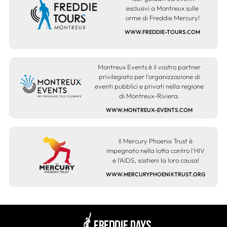
esclusivi a Montreux sulle
orme di Freddie Mercury!
WWW.FREDDIE-TOURS.COM
Montreux Events è il vostro partner
privilegiato per l'organizzazione di
eventi pubblici e privati nella regione
di Montreux-Riviera.
WWW.MONTREUX-EVENTS.COM
II Mercury Phoenix Trust è
impegnato nella lotta contro l'HIV
e l'AIDS, sostieni la loro causa!
WWW.MERCURYPHOENIXTRUST.ORG