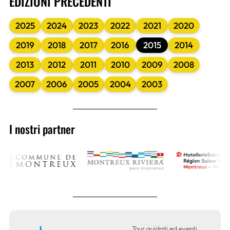
EDIZIONI PRECEDENTI
2025
2024
2023
2022
2021
2020
2019
2018
2017
2016
2015
2014
2013
2012
2011
2010
2009
2008
2007
2006
2005
2004
2003
I nostri partner
Tour guidati ed eventi