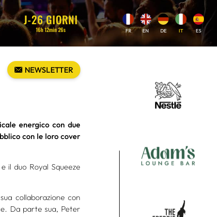
J-
26
GIORNI
16
h
12
min
25
s
FR
EN
DE
IT
ES
NEWSLETTER
sicale energico con due
bblico con le loro cover
 e il duo Royal Squeeze
 sua collaborazione con
ce. Da parte sua, Peter