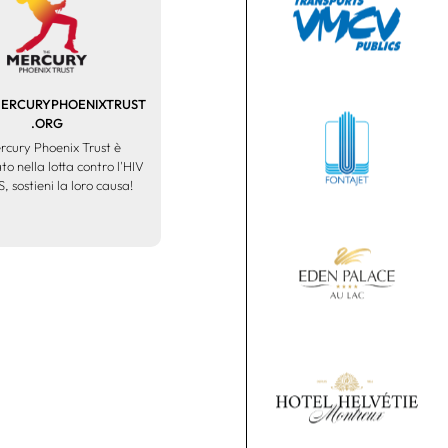
RCURYPHOENIXTRUST
.ORG
ercury Phoenix Trust è
o nella lotta contro l'HIV
S, sostieni la loro causa!